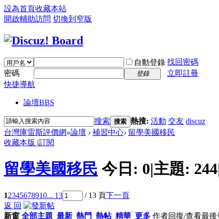
設為首頁
收藏本站
開啟輔助訪問
切換到窄版
找回密碼
自動登錄
密碼
立即註冊
登錄
快捷導航
論壇
BBS
搜索
熱搜:
活動
交友
discuz
搜索
台灣庫雷斯評價網
»
論壇
›
補習中心
›
留學美國移民
收藏本版
|
訂閱
留學美國移民
今日:
0
|
主題:
244
1
2
3
4
5
6
7
8
9
10
... 13
/ 13 頁
下一頁
返 回
新窗
全部主題
最新
熱門
熱帖
精華
更多
作者
回復/查看
最後