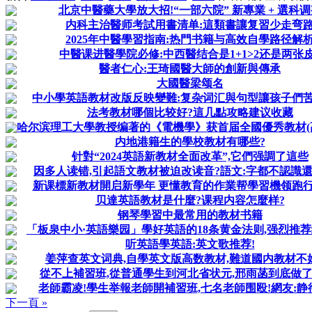
北京中醫藥大學放大招!“一部六院” 新專業 + 選科调
内科主治醫师考試用書清单:這類書讓复習少走弯
2025年中醫學習指南:热門书籍与高效自學路径解
中醫课进醫學院必修:中西醫结合是1+1>2还是两张皮
醫者仁心:王琦國醫大師的創新與傳承
大國醫梁颂名
中小學英語教材改版反映變難:复杂词汇與句型讓孩子們
法考教材哪個比较好?這几點攻略建议收藏
哈尔滨理工大學教授编著的《電機學》获首届全國優秀教材(高等
内地港籍生的學校教材有哪些?
针對“2024英語新教材全面改革”,它們强調了這些
因多人读错,引起語文教材被迫改读音?語文:字都不認識
新课標新教材開启新學年 更懂教育的作業帮學習機领跑
贝達英語教材是什麼?课程内容怎麼样?
钢琴學習中最常用的教材书籍
「板泉中小·英語樂园」學好英語的18条黄金法则,强烈推荐给
听英語學英語:英文歌推荐!
姜萍查英文词典,自學英文版高数教材,難道國内教材不
從不上補習班,從普通學生到河北省状元,邢雨菡到底做了
老師霸凌!學生举報老師開補習班,七名老師围殴!網友:静
下一頁 »