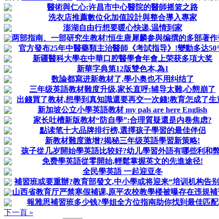
醫術與仁心:许昌市中心醫院的醫師摇篮之路
洗衣店推薦數位化加值設計與整合導入專家
澎湖自由行想要暖心快递,温情到家
两部指南、一部研究生教材!恒生唐犀麟参與编撰的多部著作
官方發布25年中醫藥類主治醫師《考試指导》!變動多达50
新疆醫科大學在中華口腔醫學會年會上荣获多項大奖
新華字典第12版雙色本,為1
数論都寫进新教材了,學小奥也不用纠结了
三年级英語教材難度升级,家长直呼:辅导太難,心態崩了
出錢買了教材,想學到真知識還要再交一次錢!教育怎成了生
新加坡公立小學英語教材 my pals are here English
家长吐槽新版教材“防自學”:合理質疑還是内卷焦虑?
點读笔十大品牌排行榜,選擇孩子學習的最佳伴侣
新教材難度激增?揭秘三年级英語學習新策略!
孩子從几岁開始學英語比较好?幼儿學習外語有哪些利和弊
免费學英語從零開始,輕鬆掌握英文的先進途径!
全民學英語 一起迎亚冬
補習班或要重辦?教育部發文,中小學或将迎来“培训机构告别
山西省教育厅严禁寒假補课,原平农校教學楼被曝存在违規補
報雅思補習班多少钱?學姐全方位指南助你找到最佳匹配
下一頁 »