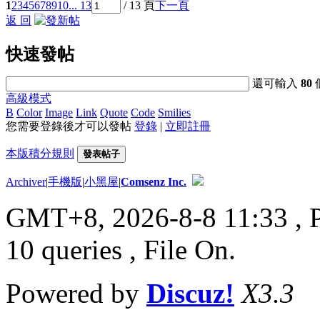
1
2
3
4
5
6
7
8
9
10
... 13
/ 13 頁
下一頁
返 回
快速發帖
還可輸入
80
高級模式
B
Color
Image
Link
Quote
Code
Smilies
您需要登錄後才可以發帖
登錄
|
立即註冊
本版積分規則
發表帖子
Archiver
|
手機版
|
小黑屋
|
Comsenz Inc.
GMT+8, 2026-8-8 11:33
, 
10 queries , File On.
Powered by
Discuz!
X3.3