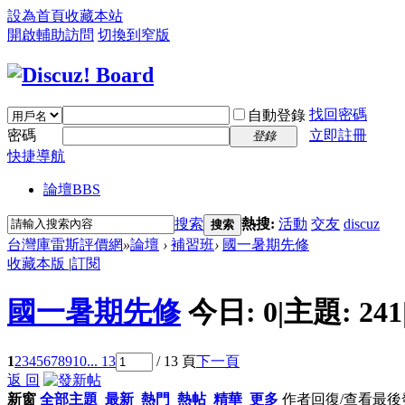
設為首頁
收藏本站
開啟輔助訪問
切換到窄版
找回密碼
自動登錄
密碼
立即註冊
登錄
快捷導航
論壇
BBS
搜索
熱搜:
活動
交友
discuz
搜索
台灣庫雷斯評價網
»
論壇
›
補習班
›
國一暑期先修
收藏本版
|
訂閱
國一暑期先修
今日:
0
|
主題:
241
1
2
3
4
5
6
7
8
9
10
... 13
/ 13 頁
下一頁
返 回
新窗
全部主題
最新
熱門
熱帖
精華
更多
作者
回復/查看
最後