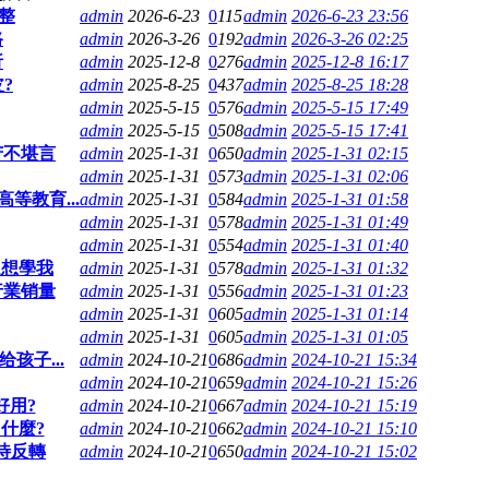
整
admin
2026-6-23
0
115
admin
2026-6-23 23:56
路
admin
2026-3-26
0
192
admin
2026-3-26 02:25
析
admin
2025-12-8
0
276
admin
2025-12-8 16:17
?
admin
2025-8-25
0
437
admin
2025-8-25 18:28
admin
2025-5-15
0
576
admin
2025-5-15 17:49
admin
2025-5-15
0
508
admin
2025-5-15 17:41
苦不堪言
admin
2025-1-31
0
650
admin
2025-1-31 02:15
admin
2025-1-31
0
573
admin
2025-1-31 02:06
教育...
admin
2025-1-31
0
584
admin
2025-1-31 01:58
admin
2025-1-31
0
578
admin
2025-1-31 01:49
admin
2025-1-31
0
554
admin
2025-1-31 01:40
還想學我
admin
2025-1-31
0
578
admin
2025-1-31 01:32
行業销量
admin
2025-1-31
0
556
admin
2025-1-31 01:23
admin
2025-1-31
0
605
admin
2025-1-31 01:14
admin
2025-1-31
0
605
admin
2025-1-31 01:05
孩子...
admin
2024-10-21
0
686
admin
2024-10-21 15:34
admin
2024-10-21
0
659
admin
2024-10-21 15:26
好用?
admin
2024-10-21
0
667
admin
2024-10-21 15:19
什麼?
admin
2024-10-21
0
662
admin
2024-10-21 15:10
待反轉
admin
2024-10-21
0
650
admin
2024-10-21 15:02