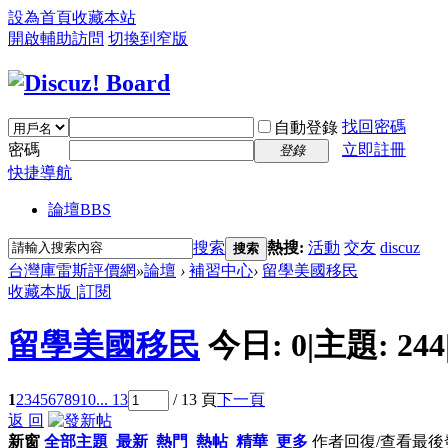
設為首頁
收藏本站
開啟輔助訪問
切換到窄版
找回密碼
自動登錄
密碼
立即註冊
登錄
快捷導航
論壇
BBS
搜索
熱搜:
活動
交友
discuz
搜索
台灣庫雷斯評價網
»
論壇
›
補習中心
›
留學美國移民
收藏本版
|
訂閱
留學美國移民
今日:
0
|
主題:
244
1
2
3
4
5
6
7
8
9
10
... 13
/ 13 頁
下一頁
返 回
新窗
全部主題
最新
熱門
熱帖
精華
更多
作者
回復/查看
最後