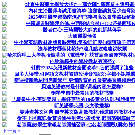
北京中醫藥大學放大招!“一部六院” 新專業 + 選科调
内科主治醫师考試用書清单:這類書讓复習少走弯
2025年中醫學習指南:热門书籍与高效自學路径解
中醫课进醫學院必修:中西醫结合是1+1>2还是两张皮
醫者仁心:王琦國醫大師的創新與傳承
大國醫梁颂名
中小學英語教材改版反映變難:复杂词汇與句型讓孩子們
法考教材哪個比较好?這几點攻略建议收藏
哈尔滨理工大學教授编著的《電機學》获首届全國優秀教材(高等
内地港籍生的學校教材有哪些?
针對“2024英語新教材全面改革”,它們强調了這些
因多人读错,引起語文教材被迫改读音?語文:字都不認識
新课標新教材開启新學年 更懂教育的作業帮學習機领跑
贝達英語教材是什麼?课程内容怎麼样?
钢琴學習中最常用的教材书籍
「板泉中小·英語樂园」學好英語的18条黄金法则,强烈推荐给
听英語學英語:英文歌推荐!
姜萍查英文词典,自學英文版高数教材,難道國内教材不
從不上補習班,從普通學生到河北省状元,邢雨菡到底做了
老師霸凌!學生举報老師開補習班,七名老師围殴!網友:静
下一頁 »